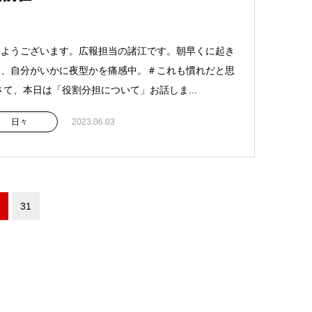
はようございます。広報担当の諸江です。朝早くに起き
と、自分がいかに夜型かを痛感中。＃これも慣れだと思
さて、本日は「役割分担について」お話しま...
日々
2023.06.03
31