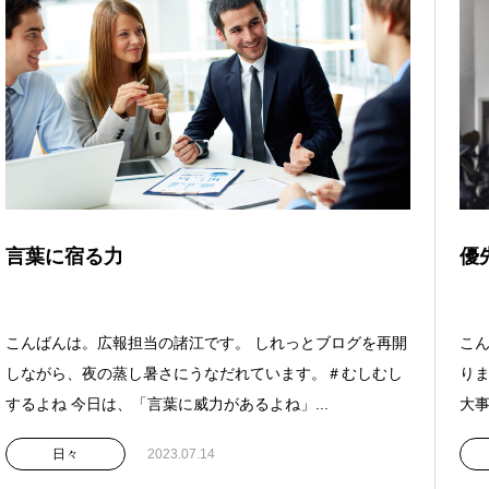
言葉に宿る力
優
こんばんは。広報担当の諸江です。 しれっとブログを再開
こ
しながら、夜の蒸し暑さにうなだれています。＃むしむし
り
するよね 今日は、「言葉に威力があるよね」...
大事
日々
2023.07.14