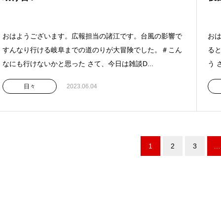
おはようございます。広報担当の諸江です。台風の影響で
お
すんなり行ける岐阜までの道のりが大冒険でした。＃こん
る
なにも行けないかと思った さて、今日は雑談D...
う 
日々
2023.06.04
1
2
3
…