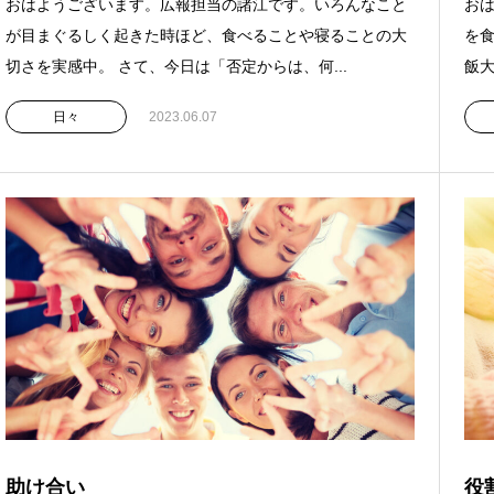
おはようございます。広報担当の諸江です。いろんなこと
お
が目まぐるしく起きた時ほど、食べることや寝ることの大
を
切さを実感中。 さて、今日は「否定からは、何...
飯大
日々
2023.06.07
助け合い
役