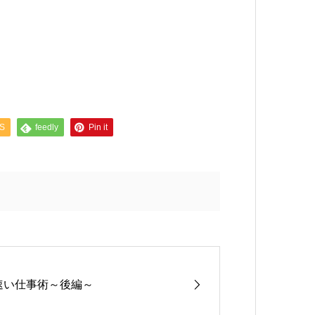
S
feedly
Pin it
速い仕事術～後編～