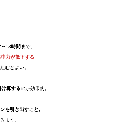
～13時間まで
。
集中力が低下する
。
り組むとよい。
掛け算する
のが効果的。
ョンを引き出すこと。
てみよう。