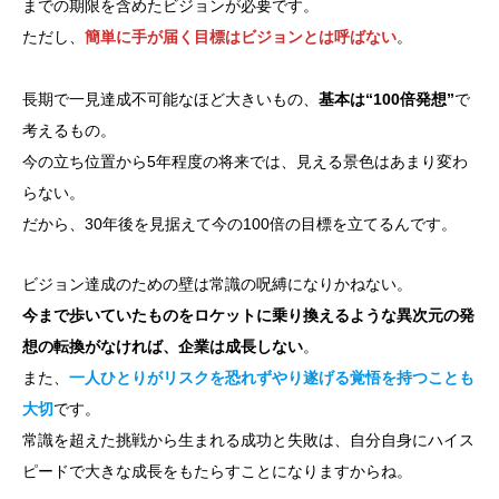
までの期限を含めたビジョンが必要です。
ただし、
簡単に手が届く目標はビジョンとは呼ばない
。
長期で一見達成不可能なほど大きいもの、
基本は“100倍発想”
で
考えるもの。
今の立ち位置から5年程度の将来では、見える景色はあまり変わ
らない。
だから、30年後を見据えて今の100倍の目標を立てるんです。
ビジョン達成のための壁は常識の呪縛になりかねない。
今まで歩いていたものをロケットに乗り換えるような異次元の発
想の転換がなければ、企業は成長しない
。
また、
一人ひとりがリスクを恐れずやり遂げる覚悟を持つことも
大切
です。
常識を超えた挑戦から生まれる成功と失敗は、自分自身にハイス
ピードで大きな成長をもたらすことになりますからね。