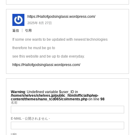
https://Hallofgodsinglassi.wordpress.com/
2025年 8月 27日
返信
引用
If some one wants to be updated with newest technologies
therefore he must be go to
see this website and be up to date everyday.
https://Hallofgodsinglassi.wordpress.com/
Warning
: Undefined variable $user_ID in
/home/shelves/shelves.jp/public_html/officialhp/wp-
content/themes/nano_tcd065/comments.php
on line
98
名前
E-MAIL - 公開されません -
URL