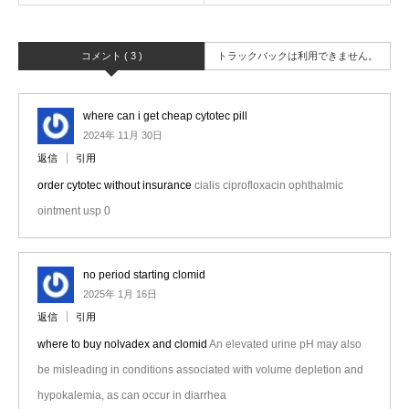
コメント ( 3 )
トラックバックは利用できません。
where can i get cheap cytotec pill
2024年 11月 30日
返信
引用
order cytotec without insurance
cialis ciprofloxacin ophthalmic
ointment usp 0
no period starting clomid
2025年 1月 16日
返信
引用
where to buy nolvadex and clomid
An elevated urine pH may also
be misleading in conditions associated with volume depletion and
hypokalemia, as can occur in diarrhea