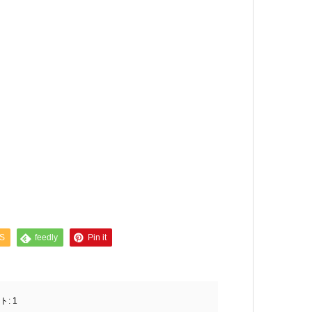
S
feedly
Pin it
ト:
1