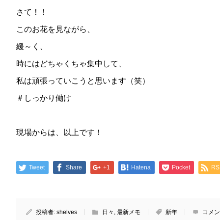
さて！！
このお花を見ながら、
緩～く、
時にはどちゃくちゃ集中して、
私は頑張っていこうと思います（笑）
＃しっかり働け
現場からは、以上です！
Tweet
Share
+1
Hatena
Pocket
RS
投稿者:
shelves
日々
,
最新メモ
新年
コメン