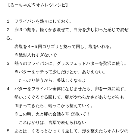
【るーちゃん’S オムレツレシピ】
１ フライパンを熱々にしておく。
２ 卵３つ割る。軽くかき混ぜて、白身を少し切った感じで混ぜ
る。
岩塩を４−５回ゴリゴリと捻って回し、塩をいれる。
※絶対入れすぎないで
３ 熱々のフライパンに、グラスフェッドバターを贅沢に使う。
※バターをケチって少しだけとか、ありえない。
たっぷり使うから、美味しくなるよ
４ バターをフライパン全体になじませたら、卵を一気に流す。
勢いよくぐるぐる回して、卵がやわらかさがありながらも
固まってきたら、端っこから整えていく。
※この時、火と卵の会話を耳で聞いて！
こればかりは、言葉で表せられない
５ あとは、くるっとひっくり返して、形を整えたらオムレツの