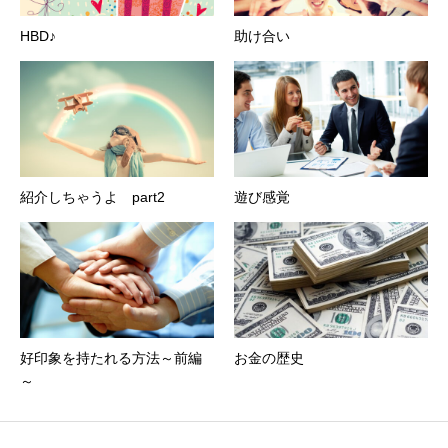
HBD♪
助け合い
紹介しちゃうよ part2
遊び感覚
好印象を持たれる方法～前編
お金の歴史
～